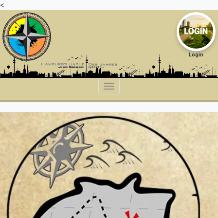
<
Login